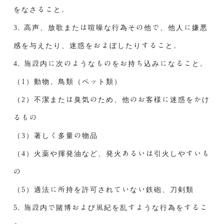
をなさること。
3. 高声、放歌または喧噪な行為その他で、他人に嫌悪
感を与えたり、迷惑をおよぼしたりすること。
4. 施設内に次のようなものをお持ち込みになること。
（1）動物、鳥類（ペット類）
（2）不潔または臭気のため、他のお客様に迷惑をかけ
るもの
（3）著しく多量の物品
（4）火薬や揮発油など、発火あるいは引火しやすいも
の
（5）適法に所持を許可されていない鉄砲、刀剣類
5. 施設内で賭博および風紀を乱すような行為をするこ